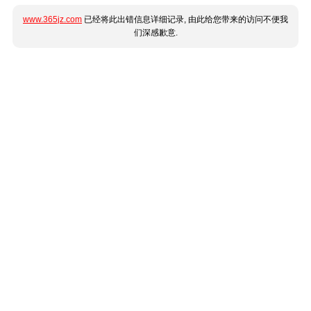
www.365jz.com
已经将此出错信息详细记录, 由此给您带来的访问不便我
们深感歉意.