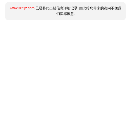
www.365jz.com
已经将此出错信息详细记录, 由此给您带来的访问不便我
们深感歉意.