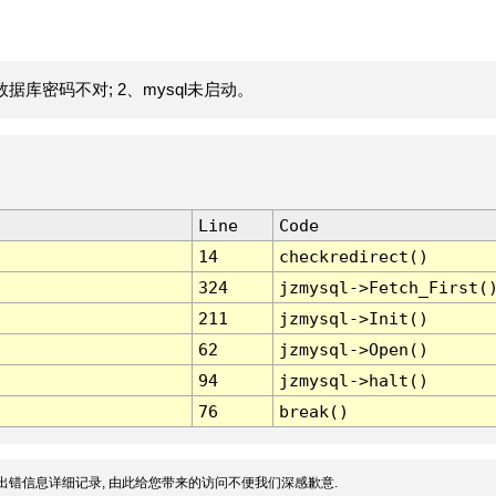
据库密码不对; 2、mysql未启动。
Line
Code
14
checkredirect()
324
jzmysql->Fetch_First(
211
jzmysql->Init()
62
jzmysql->Open()
94
jzmysql->halt()
76
break()
出错信息详细记录, 由此给您带来的访问不便我们深感歉意.