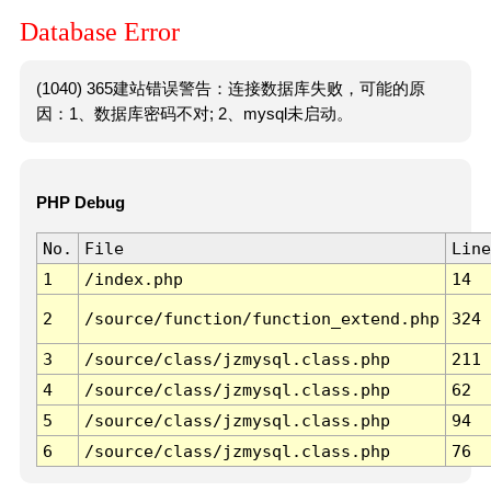
Database Error
(1040) 365建站错误警告：连接数据库失败，可能的原
因：1、数据库密码不对; 2、mysql未启动。
PHP Debug
No.
File
Line
1
/index.php
14
2
/source/function/function_extend.php
324
3
/source/class/jzmysql.class.php
211
4
/source/class/jzmysql.class.php
62
5
/source/class/jzmysql.class.php
94
6
/source/class/jzmysql.class.php
76