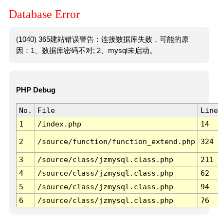
Database Error
(1040) 365建站错误警告：连接数据库失败，可能的原
因：1、数据库密码不对; 2、mysql未启动。
PHP Debug
No.
File
Line
1
/index.php
14
2
/source/function/function_extend.php
324
3
/source/class/jzmysql.class.php
211
4
/source/class/jzmysql.class.php
62
5
/source/class/jzmysql.class.php
94
6
/source/class/jzmysql.class.php
76