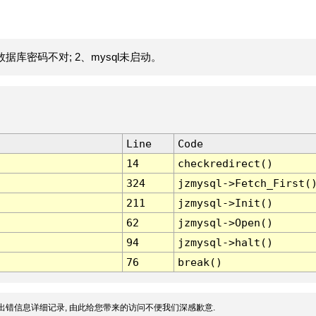
据库密码不对; 2、mysql未启动。
Line
Code
14
checkredirect()
324
jzmysql->Fetch_First(
211
jzmysql->Init()
62
jzmysql->Open()
94
jzmysql->halt()
76
break()
出错信息详细记录, 由此给您带来的访问不便我们深感歉意.