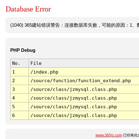
Database Error
(1040) 365建站错误警告：连接数据库失败，可能的原因：1、数
PHP Debug
No.
File
1
/index.php
2
/source/function/function_extend.php
3
/source/class/jzmysql.class.php
4
/source/class/jzmysql.class.php
5
/source/class/jzmysql.class.php
6
/source/class/jzmysql.class.php
www.365jz.com
已经将此