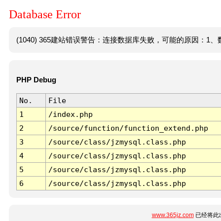
Database Error
(1040) 365建站错误警告：连接数据库失败，可能的原因：1、数
PHP Debug
No.
File
1
/index.php
2
/source/function/function_extend.php
3
/source/class/jzmysql.class.php
4
/source/class/jzmysql.class.php
5
/source/class/jzmysql.class.php
6
/source/class/jzmysql.class.php
www.365jz.com
已经将此