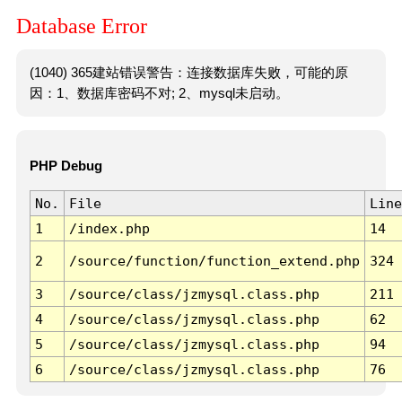
Database Error
(1040) 365建站错误警告：连接数据库失败，可能的原
因：1、数据库密码不对; 2、mysql未启动。
PHP Debug
No.
File
Line
1
/index.php
14
2
/source/function/function_extend.php
324
3
/source/class/jzmysql.class.php
211
4
/source/class/jzmysql.class.php
62
5
/source/class/jzmysql.class.php
94
6
/source/class/jzmysql.class.php
76