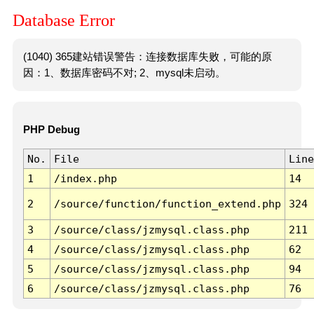
Database Error
(1040) 365建站错误警告：连接数据库失败，可能的原
因：1、数据库密码不对; 2、mysql未启动。
PHP Debug
No.
File
Line
1
/index.php
14
2
/source/function/function_extend.php
324
3
/source/class/jzmysql.class.php
211
4
/source/class/jzmysql.class.php
62
5
/source/class/jzmysql.class.php
94
6
/source/class/jzmysql.class.php
76