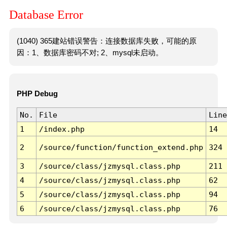
Database Error
(1040) 365建站错误警告：连接数据库失败，可能的原
因：1、数据库密码不对; 2、mysql未启动。
PHP Debug
No.
File
Line
1
/index.php
14
2
/source/function/function_extend.php
324
3
/source/class/jzmysql.class.php
211
4
/source/class/jzmysql.class.php
62
5
/source/class/jzmysql.class.php
94
6
/source/class/jzmysql.class.php
76