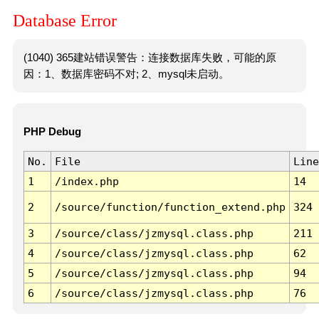
Database Error
(1040) 365建站错误警告：连接数据库失败，可能的原
因：1、数据库密码不对; 2、mysql未启动。
PHP Debug
No.
File
Line
1
/index.php
14
2
/source/function/function_extend.php
324
3
/source/class/jzmysql.class.php
211
4
/source/class/jzmysql.class.php
62
5
/source/class/jzmysql.class.php
94
6
/source/class/jzmysql.class.php
76