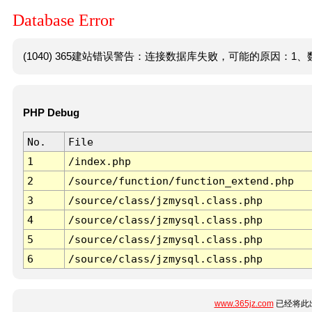
Database Error
(1040) 365建站错误警告：连接数据库失败，可能的原因：1、数
PHP Debug
No.
File
1
/index.php
2
/source/function/function_extend.php
3
/source/class/jzmysql.class.php
4
/source/class/jzmysql.class.php
5
/source/class/jzmysql.class.php
6
/source/class/jzmysql.class.php
www.365jz.com
已经将此