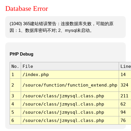
Database Error
(1040) 365建站错误警告：连接数据库失败，可能的原
因：1、数据库密码不对; 2、mysql未启动。
PHP Debug
No.
File
Line
1
/index.php
14
2
/source/function/function_extend.php
324
3
/source/class/jzmysql.class.php
211
4
/source/class/jzmysql.class.php
62
5
/source/class/jzmysql.class.php
94
6
/source/class/jzmysql.class.php
76