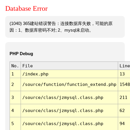
Database Error
(1040) 365建站错误警告：连接数据库失败，可能的原
因：1、数据库密码不对; 2、mysql未启动。
PHP Debug
No.
File
Line
1
/index.php
13
2
/source/function/function_extend.php
1548
3
/source/class/jzmysql.class.php
211
4
/source/class/jzmysql.class.php
62
5
/source/class/jzmysql.class.php
94