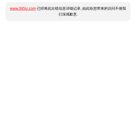
www.365jz.com
已经将此出错信息详细记录, 由此给您带来的访问不便我
们深感歉意.