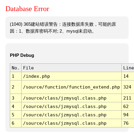
Database Error
(1040) 365建站错误警告：连接数据库失败，可能的原
因：1、数据库密码不对; 2、mysql未启动。
PHP Debug
No.
File
Line
1
/index.php
14
2
/source/function/function_extend.php
324
3
/source/class/jzmysql.class.php
211
4
/source/class/jzmysql.class.php
62
5
/source/class/jzmysql.class.php
94
6
/source/class/jzmysql.class.php
76