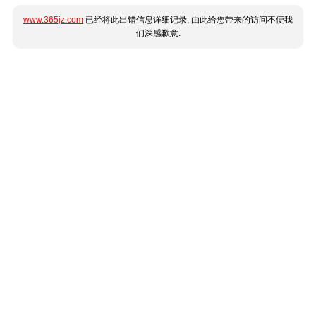
www.365jz.com
已经将此出错信息详细记录, 由此给您带来的访问不便我
们深感歉意.