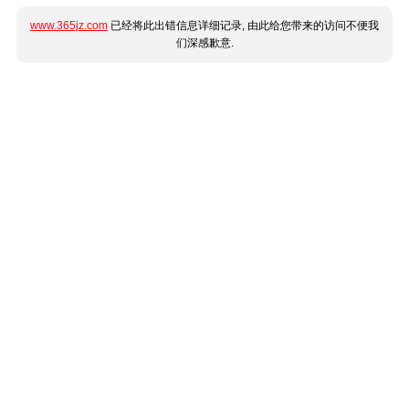
www.365jz.com
已经将此出错信息详细记录, 由此给您带来的访问不便我
们深感歉意.