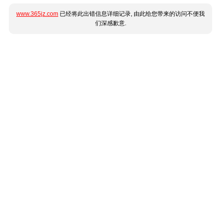
www.365jz.com
已经将此出错信息详细记录, 由此给您带来的访问不便我
们深感歉意.