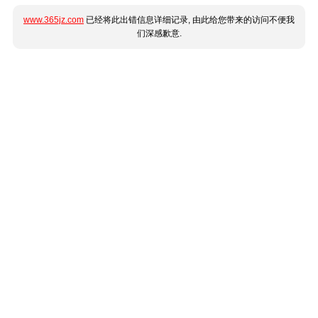
www.365jz.com
已经将此出错信息详细记录, 由此给您带来的访问不便我
们深感歉意.