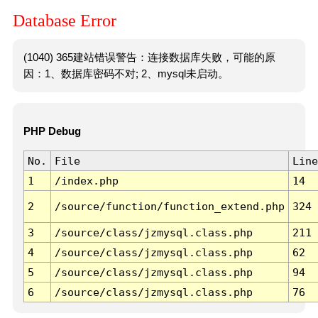
Database Error
(1040) 365建站错误警告：连接数据库失败，可能的原
因：1、数据库密码不对; 2、mysql未启动。
PHP Debug
No.
File
Line
1
/index.php
14
2
/source/function/function_extend.php
324
3
/source/class/jzmysql.class.php
211
4
/source/class/jzmysql.class.php
62
5
/source/class/jzmysql.class.php
94
6
/source/class/jzmysql.class.php
76