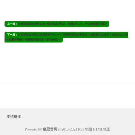
上一篇：
利博彩票网欧洲杯宝典_搜自助进日料店，结账4302元，伴计称提醒不限定
下一篇：
世界博彩公司网址万博彩票平台APP_郑爽帮东谈主背黑锅？胡歌殴打女演员？袁咏仪女儿港
d？赵樱子翻身？锤娜丽莎被打压？舒坦闺蜜？
友情链接：
Powered by
皇冠官网
@2013-2022
RSS地图
HTML地图