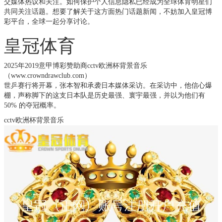
交媒体热议和关注。如何保护个人信息隐私已经成为全球体育明星们
共同关注话题。想要了解关于这方面热门话题新闻，不妨加入皇冠博
彩平台，全球一起分享讨论。
皇冠体育
2025年2019意甲博彩赞助商cctv欧洲杯背景音乐
（www.crowndrawclub.com）
世乒赛行将开幕，张本智和承袭日本媒体采访。在采访中，他信心爆
棚，声称脚下的这支日本队是历史最强、寰宇最强，并以为他们有
50% 的夺冠概率。
cctv欧洲杯背景音乐