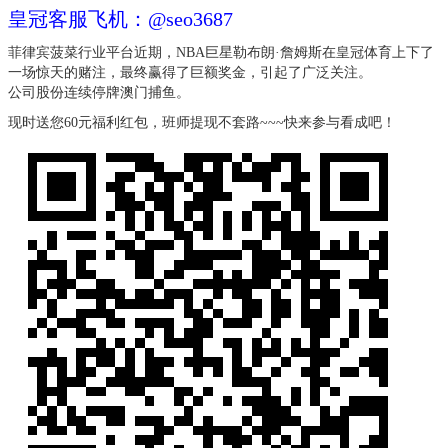
皇冠客服飞机：@seo3687
菲律宾菠菜行业平台近期，NBA巨星勒布朗·詹姆斯在皇冠体育上下了
一场惊天的赌注，最终赢得了巨额奖金，引起了广泛关注。
公司股份连续停牌澳门捕鱼。
现时送您60元福利红包，班师提现不套路~~~快来参与看成吧！