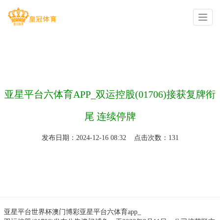
你的位置：
皇冠官网
>
皇冠赔率
>
亚星平台六体育APP_双运控股(01706)接获复牌衔
尾 连续停牌
发布日期：2024-12-16 08:32 点击次数：131
亚星平台世界杯澳门博彩亚星平台六体育app_