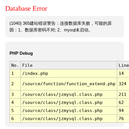
Database Error
(1040) 365建站错误警告：连接数据库失败，可能的原
因：1、数据库密码不对; 2、mysql未启动。
PHP Debug
No.
File
Line
1
/index.php
14
2
/source/function/function_extend.php
324
3
/source/class/jzmysql.class.php
211
4
/source/class/jzmysql.class.php
62
5
/source/class/jzmysql.class.php
94
6
/source/class/jzmysql.class.php
76