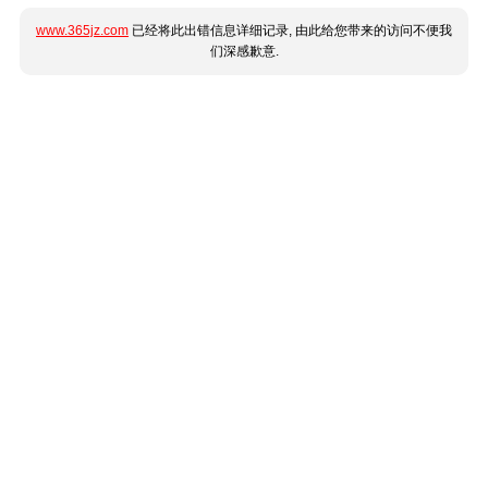
www.365jz.com
已经将此出错信息详细记录, 由此给您带来的访问不便我
们深感歉意.