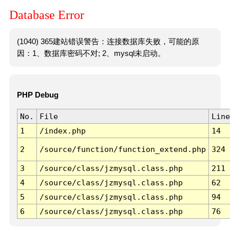
Database Error
(1040) 365建站错误警告：连接数据库失败，可能的原
因：1、数据库密码不对; 2、mysql未启动。
PHP Debug
No.
File
Line
1
/index.php
14
2
/source/function/function_extend.php
324
3
/source/class/jzmysql.class.php
211
4
/source/class/jzmysql.class.php
62
5
/source/class/jzmysql.class.php
94
6
/source/class/jzmysql.class.php
76