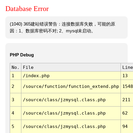
Database Error
(1040) 365建站错误警告：连接数据库失败，可能的原
因：1、数据库密码不对; 2、mysql未启动。
PHP Debug
No.
File
Line
1
/index.php
13
2
/source/function/function_extend.php
1548
3
/source/class/jzmysql.class.php
211
4
/source/class/jzmysql.class.php
62
5
/source/class/jzmysql.class.php
94