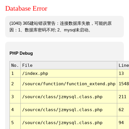
Database Error
(1040) 365建站错误警告：连接数据库失败，可能的原
因：1、数据库密码不对; 2、mysql未启动。
PHP Debug
No.
File
Line
1
/index.php
13
2
/source/function/function_extend.php
1548
3
/source/class/jzmysql.class.php
211
4
/source/class/jzmysql.class.php
62
5
/source/class/jzmysql.class.php
94