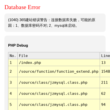
Database Error
(1040) 365建站错误警告：连接数据库失败，可能的原
因：1、数据库密码不对; 2、mysql未启动。
PHP Debug
No.
File
Line
1
/index.php
13
2
/source/function/function_extend.php
1548
3
/source/class/jzmysql.class.php
211
4
/source/class/jzmysql.class.php
62
5
/source/class/jzmysql.class.php
94